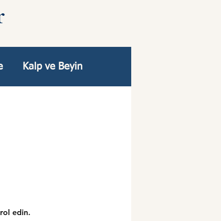
r
e
Kalp ve Beyin
orunma
rol edin.