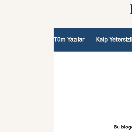
Tüm Yazılar
Kalp Yetersizl
Yapısal Kalp Hastalıkları
Bu blogd