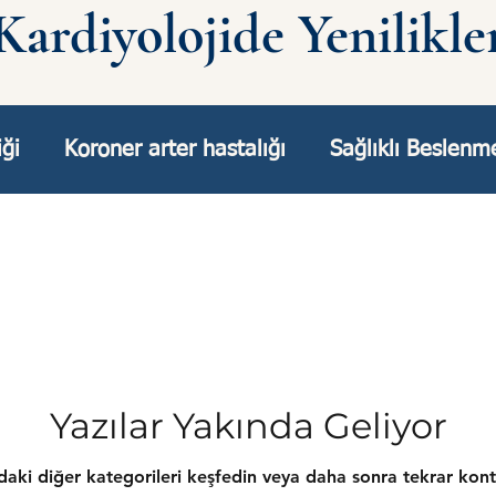
Kardiyolojide Yenilikle
iği
Koroner arter hastalığı
Sağlıklı Beslenm
Ritm Bozuklukları
Kalp Hastalıklarından K
Yazılar Yakında Geliyor
aki diğer kategorileri keşfedin veya daha sonra tekrar kont