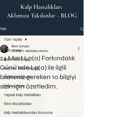
Kalp Hastalıkları
Aklımıza Takılanlar - BLOG
Yazı
Tüm Yazılar
Baris Gungor
Tüm Yazılar
25 Mar
1 dakikada okunur
24 Mart Lp(a) Farkındalık
Kalp Yetersizliği
Günü'nde Lp(a) ile ilgili
Koroner arter hastalığı
bilmeniz gereken 10 bilgiyi
Sağlıklı Beslenme
sizin için özetledim.
Kalp ve Beyin
Yapısal Kalp Hastalıkları
Ritm Bozuklukları
Kalp Hastalıklarından Korunma