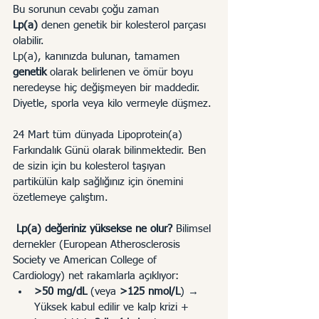
Bu sorunun cevabı çoğu zaman 
Lp(a)
 denen genetik bir kolesterol parçası 
olabilir.
Lp(a), kanınızda bulunan, tamamen 
genetik
 olarak belirlenen ve ömür boyu 
neredeyse hiç değişmeyen bir maddedir. 
Diyetle, sporla veya kilo vermeyle düşmez.
24 Mart tüm dünyada Lipoprotein(a) 
Farkındalık Günü olarak bilinmektedir. Ben 
de sizin için bu kolesterol taşıyan 
partikülün kalp sağlığınız için önemini 
özetlemeye çalıştım.
 Lp(a) değeriniz yüksekse ne olur?
 Bilimsel 
dernekler (European Atherosclerosis 
Society ve American College of 
Cardiology) net rakamlarla açıklıyor:
>50 mg/dL
 (veya 
>125 nmol/L
) → 
Yüksek kabul edilir ve kalp krizi + 