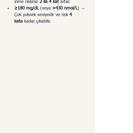
inme riskiniz 
2 ila 4 kat
 artar.
≥180 mg/dL
 (veya 
≈430 nmol/L
) → 
Çok yüksek seviyedir ve risk 
4 
kata
 kadar çıkabilir.