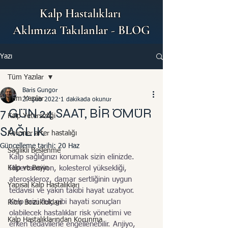
Kalp Hastalıkları
Aklımıza Takılanlar - BLOG
Yazı
Tüm Yazılar
Baris Gungor
Tüm Yazılar
27 Şub 2022
1 dakikada okunur
7 GÜN 24 SAAT, BİR ÖMÜR
Kalp Yetersizliği
SAĞLIK
Koroner arter hastalığı
Güncelleme tarihi:
20 Haz
Sağlıklı Beslenme
Kalp sağlığınızı korumak sizin elinizde. 
Kalp ve Beyin
Hipertansiyon, kolesterol yüksekliği, 
ateroskleroz, damar sertliğinin uygun 
Yapısal Kalp Hastalıkları
tedavisi ve yakın takibi hayat uzatıyor.  
Kalp krizi felç gibi hayati sonuçları 
Ritm Bozuklukları
olabilecek hastalıklar risk yönetimi ve 
Kalp Hastalıklarından Korunma
erken tedavilerle engellenebilir. Anjiyo, 