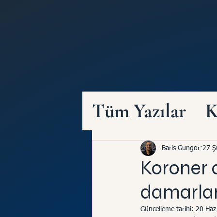
Tüm Yazılar
K
Koroner arter
Baris Gungor
27 Ş
Koroner a
Kalp ve Beyin
damarlar
Güncelleme tarihi:
20 Haz