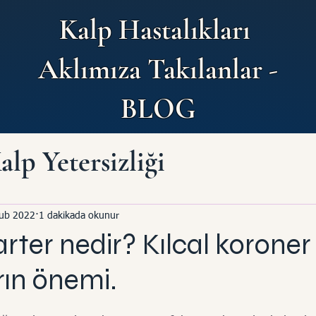
Kalp Hastalıkları
Aklımıza Takılanlar -
BLOG
alp Yetersizliği
 hastalığı
Sağlıklı Beslenm
ub 2022
1 dakikada okunur
rter nedir? Kılcal koroner
Yapısal Kalp Hastalıkları
ın önemi.