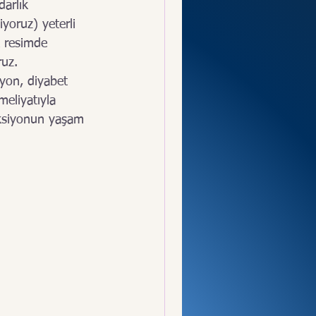
dan Korunma
darlık 
yoruz) yeterli 
k resimde 
uz.  
iyon, diyabet 
eliyatıyla 
nksiyonun yaşam 