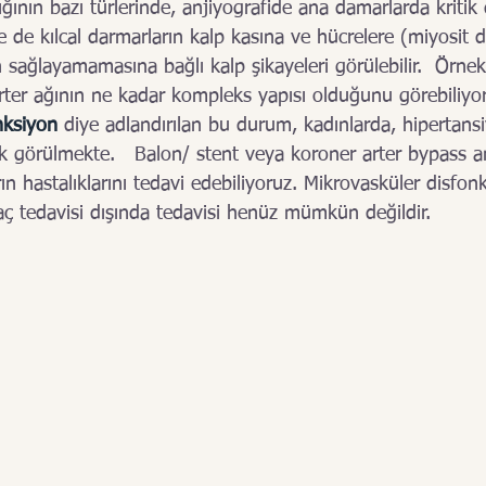
kları
Kalp Hastalıkların
ğının bazı türlerinde, anjiyografide ana damarlarda kritik 
 de kılcal darmarların kalp kasına ve hücrelere (miyosit di
 sağlayamamasına bağlı kalp şikayeleri görülebilir.  Örne
rter ağının ne kadar kompleks yapısı olduğunu görebiliyor
nksiyon
 diye adlandırılan bu durum, kadınlarda, hipertans
k görülmekte.   Balon/ stent veya koroner arter bypass am
n hastalıklarını tedavi edebiliyoruz. Mikrovasküler disfo
ilaç tedavisi dışında tedavisi henüz mümkün değildir. 