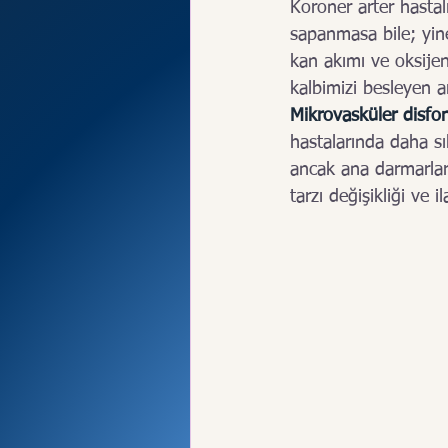
Ritm Bozuklu
Koroner arter hastalı
sapanmasa bile; yine
kan akımı ve oksijen
kalbimizi besleyen a
Mikrovasküler disfo
hastalarında daha sı
ancak ana darmarları
tarzı değişikliği ve 