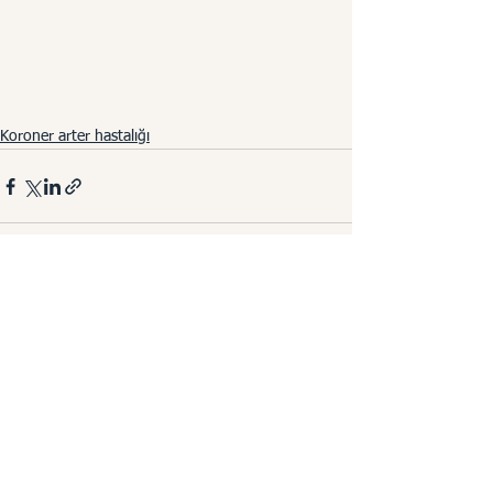
Koroner arter hastalığı
Hepsini Gör
Son Yazılar