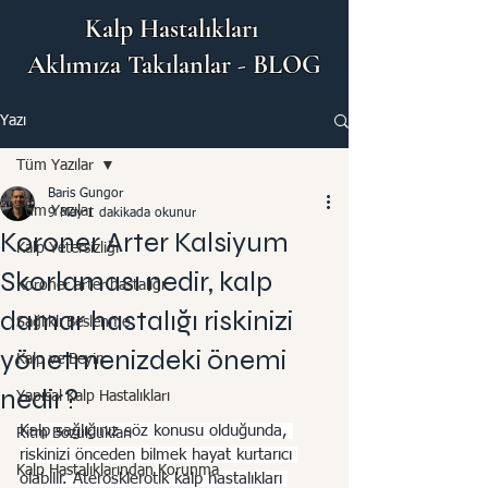
Kalp Hastalıkları
Aklımıza Takılanlar - BLOG
Yazı
Tüm Yazılar
Baris Gungor
Tüm Yazılar
9 May
1 dakikada okunur
Koroner Arter Kalsiyum
Kalp Yetersizliği
Skorlaması nedir, kalp
Koroner arter hastalığı
damar hastalığı riskinizi
Sağlıklı Beslenme
yönetmenizdeki önemi
Kalp ve Beyin
nedir?
Yapısal Kalp Hastalıkları
Kalp sağlığınız söz konusu olduğunda, 
Ritm Bozuklukları
riskinizi önceden bilmek hayat kurtarıcı 
Kalp Hastalıklarından Korunma
olabilir. Aterosklerotik kalp hastalıkları 