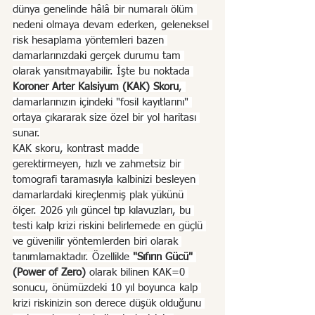
dünya genelinde hâlâ bir numaralı ölüm 
nedeni olmaya devam ederken, geleneksel 
risk hesaplama yöntemleri bazen 
damarlarınızdaki gerçek durumu tam 
olarak yansıtmayabilir. İşte bu noktada 
Koroner Arter Kalsiyum (KAK) Skoru
, 
damarlarınızın içindeki "fosil kayıtlarını" 
ortaya çıkararak size özel bir yol haritası 
sunar.
KAK skoru, kontrast madde 
gerektirmeyen, hızlı ve zahmetsiz bir 
tomografi taramasıyla kalbinizi besleyen 
damarlardaki kireçlenmiş plak yükünü 
ölçer. 2026 yılı güncel tıp kılavuzları, bu 
testi kalp krizi riskini belirlemede en güçlü 
ve güvenilir yöntemlerden biri olarak 
tanımlamaktadır. Özellikle 
"Sıfırın Gücü" 
(Power of Zero)
 olarak bilinen KAK=0 
sonucu, önümüzdeki 10 yıl boyunca kalp 
krizi riskinizin son derece düşük olduğunu 