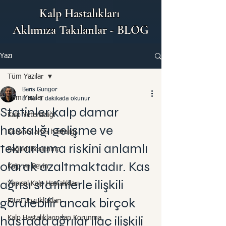
Kalp Hastalıkları
Aklımıza Takılanlar - BLOG
Yazı
Tüm Yazılar
Baris Gungor
Tüm Yazılar
8 Mar
1 dakikada okunur
Statinler kalp damar
Kalp Yetersizliği
hastalığı gelişme ve
Koroner arter hastalığı
tekrarlama riskini anlamlı
Sağlıklı Beslenme
olarak azaltmaktadır. Kas
Kalp ve Beyin
ağrısı statinlerle ilişkili
Yapısal Kalp Hastalıkları
görülebilir ancak birçok
Ritm Bozuklukları
hastada ağrılar ilaç ilişkili
Kalp Hastalıklarından Korunma